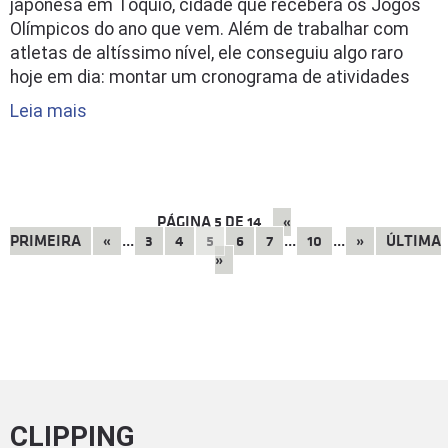
japonesa em Tóquio, cidade que receberá os Jogos
Olímpicos do ano que vem. Além de trabalhar com
atletas de altíssimo nível, ele conseguiu algo raro
hoje em dia: montar um cronograma de atividades
Leia mais
PÁGINA
5
DE
14
«
PRIMEIRA
«
...
3
4
5
6
7
...
10
...
»
ÚLTIMA
»
CLIPPING