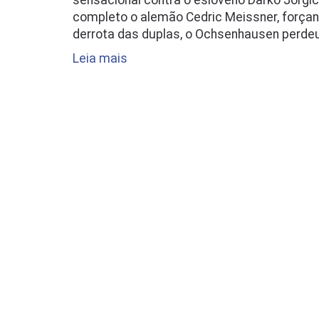
sensacional contra o esloveno Darko Jorgic,
completo o alemão Cedric Meissner, força
derrota das duplas, o Ochsenhausen perdeu
Leia mais