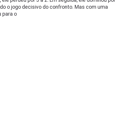
 ele perdeu por 3 a 2. Em seguida, ele dominou por
ndo o jogo decisivo do confronto. Mas com uma
 para o