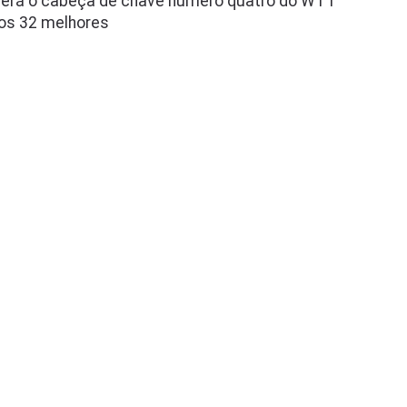
erá o cabeça de chave número quatro do WTT
os 32 melhores