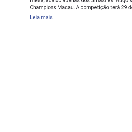
mesa, abaixo apenas dos Smashes. Hugo s
Champions Macau. A competição terá 29 d
Leia mais