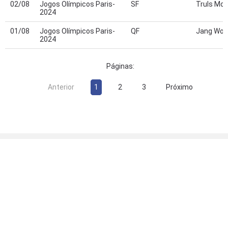
02/08
Jogos Olímpicos Paris-
SF
Truls Mor
2024
01/08
Jogos Olímpicos Paris-
QF
Jang Wooj
2024
Páginas:
Anterior
1
2
3
Próximo
CLIPPING
O Globo | Hugo Calderano assume segunda colocação
no ranking mundial de tênis de mesa
09/02/2026
Folha de S. Paulo | Hugo Calderano assume vice-