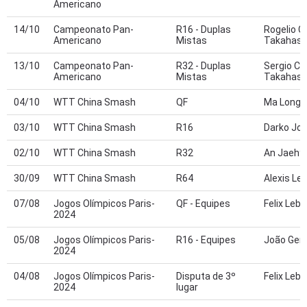
Americano
14/10
Campeonato Pan-
R16 - Duplas
Rogelio C
Americano
Mistas
Takahash
13/10
Campeonato Pan-
R32 - Duplas
Sergio Ca
Americano
Mistas
Takahash
04/10
WTT China Smash
QF
Ma Long
03/10
WTT China Smash
R16
Darko Jor
02/10
WTT China Smash
R32
An Jaehy
30/09
WTT China Smash
R64
Alexis Le
07/08
Jogos Olímpicos Paris-
QF - Equipes
Felix Lebr
2024
05/08
Jogos Olímpicos Paris-
R16 - Equipes
João Gera
2024
04/08
Jogos Olímpicos Paris-
Disputa de 3º
Felix Lebr
2024
lugar