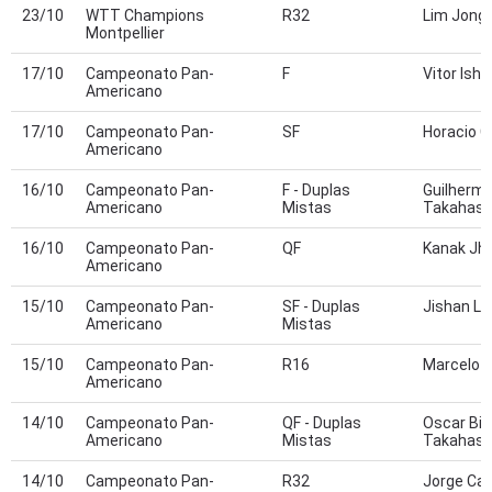
23/10
WTT Champions
R32
Lim Jong
Montpellier
17/10
Campeonato Pan-
F
Vitor Ishiy
Americano
17/10
Campeonato Pan-
SF
Horacio C
Americano
16/10
Campeonato Pan-
F - Duplas
Guilherme
Americano
Mistas
Takahash
16/10
Campeonato Pan-
QF
Kanak Jh
Americano
15/10
Campeonato Pan-
SF - Duplas
Jishan Li
Americano
Mistas
15/10
Campeonato Pan-
R16
Marcelo A
Americano
14/10
Campeonato Pan-
QF - Duplas
Oscar Bir
Americano
Mistas
Takahash
14/10
Campeonato Pan-
R32
Jorge Ca