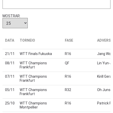
MOSTRAR:
DATA
TORNEIO
FASE
ADVERSÁ
21/11
WTT Finals Fukuoka
R16
Jang Wooj
08/11
WTT Champions
QF
Lin Yun-J
Frankfurt
07/11
WTT Champions
R16
Kirill Ge
Frankfurt
05/11
WTT Champions
R32
Oh Junsu
Frankfurt
25/10
WTT Champions
R16
Patrick F
Montpellier