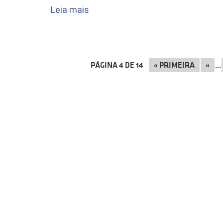
Leia mais
PÁGINA
4
DE
14
«
PRIMEIRA
«
...