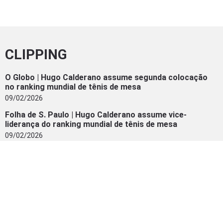
CLIPPING
O Globo | Hugo Calderano assume segunda colocação
no ranking mundial de tênis de mesa
09/02/2026
Folha de S. Paulo | Hugo Calderano assume vice-
liderança do ranking mundial de tênis de mesa
09/02/2026
ge | Hugo Calderano vira 2º do mundo e celebra melhor
ranking da carreira: “Mais um ‘check’ da lista”
09/02/2026
Bandnews FM | Hugo Calderano alcança o 2º lugar no
ranking mundial de tênis de mesa
09/02/2026