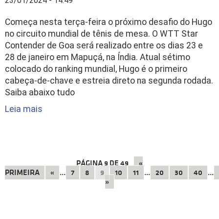
23/01/2024 - 14:49
Começa nesta terça-feira o próximo desafio do Hugo
no circuito mundial de tênis de mesa. O WTT Star
Contender de Goa será realizado entre os dias 23 e
28 de janeiro em Mapuçá, na Índia. Atual sétimo
colocado do ranking mundial, Hugo é o primeiro
cabeça-de-chave e estreia direto na segunda rodada.
Saiba abaixo tudo
Leia mais
PÁGINA
9
DE
49
«
PRIMEIRA
«
...
7
8
9
10
11
...
20
30
40
...
»