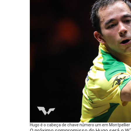
Hugo é o cabeça de chave número um em Montpellier
O próximo compromisso do Hugo será o WTT