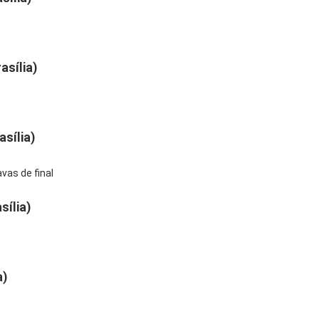
asília)
asília)
vas de final
sília)
a)