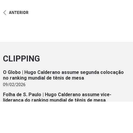
ANTERIOR
CLIPPING
O Globo | Hugo Calderano assume segunda colocação
no ranking mundial de tênis de mesa
09/02/2026
Folha de S. Paulo | Hugo Calderano assume vice-
liderança do ranking mundial de tênis de mesa
09/02/2026
ge | Hugo Calderano vira 2º do mundo e celebra melhor
ranking da carreira: “Mais um ‘check’ da lista”
09/02/2026