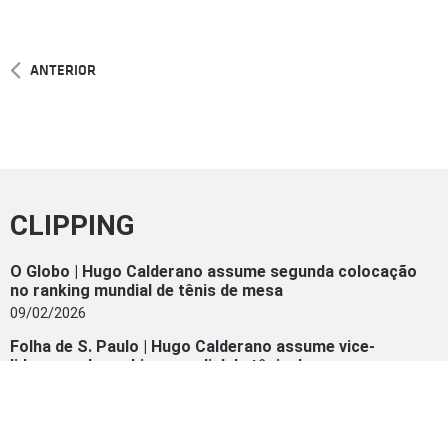
ANTERIOR
CLIPPING
O Globo | Hugo Calderano assume segunda colocação
no ranking mundial de tênis de mesa
09/02/2026
Folha de S. Paulo | Hugo Calderano assume vice-
liderança do ranking mundial de tênis de mesa
09/02/2026
ge | Hugo Calderano vira 2º do mundo e celebra melhor
ranking da carreira: “Mais um ‘check’ da lista”