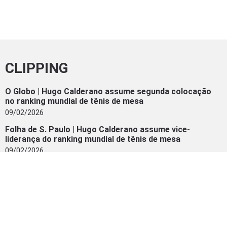
CLIPPING
O Globo | Hugo Calderano assume segunda colocação
no ranking mundial de tênis de mesa
09/02/2026
Folha de S. Paulo | Hugo Calderano assume vice-
liderança do ranking mundial de tênis de mesa
09/02/2026
ge | Hugo Calderano vira 2º do mundo e celebra melhor
ranking da carreira: “Mais um ‘check’ da lista”
09/02/2026
Bandnews FM | Hugo Calderano alcança o 2º lugar no
ranking mundial de tênis de mesa
09/02/2026