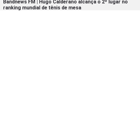
Bandnews FM | Hugo Calderano alcança o 2º lugar no
ranking mundial de tênis de mesa
09/02/2026
Metrópoles | No auge! Hugo Calderano atinge melhor
ranking da carreira. Confira
09/02/2026
INSTAGRAM