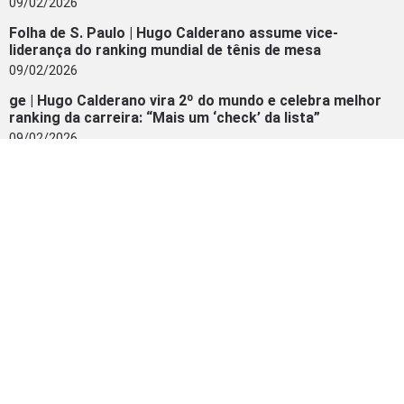
09/02/2026
Folha de S. Paulo | Hugo Calderano assume vice-
liderança do ranking mundial de tênis de mesa
09/02/2026
ge | Hugo Calderano vira 2º do mundo e celebra melhor
ranking da carreira: “Mais um ‘check’ da lista”
09/02/2026
Bandnews FM | Hugo Calderano alcança o 2º lugar no
ranking mundial de tênis de mesa
09/02/2026
Metrópoles | No auge! Hugo Calderano atinge melhor
ranking da carreira. Confira
09/02/2026
INSTAGRAM