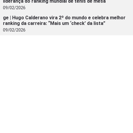
liderança do ranking mundial de tênis de mesa
09/02/2026
ge | Hugo Calderano vira 2º do mundo e celebra melhor
ranking da carreira: “Mais um ‘check’ da lista”
09/02/2026
Bandnews FM | Hugo Calderano alcança o 2º lugar no
ranking mundial de tênis de mesa
09/02/2026
Metrópoles | No auge! Hugo Calderano atinge melhor
ranking da carreira. Confira
09/02/2026
INSTAGRAM