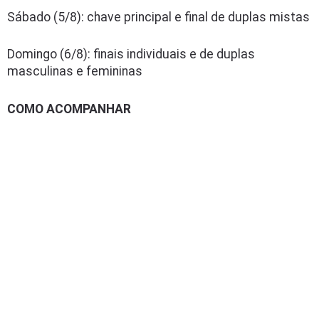
Sábado (5/8): chave principal e final de duplas mistas
Domingo (6/8): finais individuais e de duplas
masculinas e femininas
COMO ACOMPANHAR
O serviço de streaming Star+ exibirá os jogos da
chave principal do WTT Contender Lima para o Brasil.
O canal da
WTT no YouTube
transmitirá o qualifying.
E, como sempre, também teremos nossa cobertura
nos canais do Time Calderano no
Instagram
, no
Facebook
e no
Telegram
!
Deixe um comentário