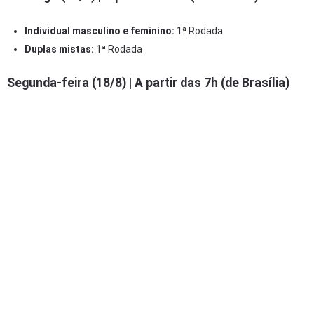
Individual masculino e feminino:
1ª Rodada
Duplas mistas:
1ª Rodada
Segunda-feira (18/8) | A partir das 7h (de Brasília)
Individual masculino e feminino:
1ª Rodada
Duplas masculinas e femininas:
1ª Rodada
Terça-feira (19/8) | A partir das 7h (de Brasília)
Individual masculino e feminino:
2ª Rodada
Duplas masculinas e femininas:
1ª Rodada
Duplas mistas:
Oitavas de final
Quarta-feira (20/8) | A partir das 7h (de Brasília)
Individual masculino e feminino:
2ª Rodada