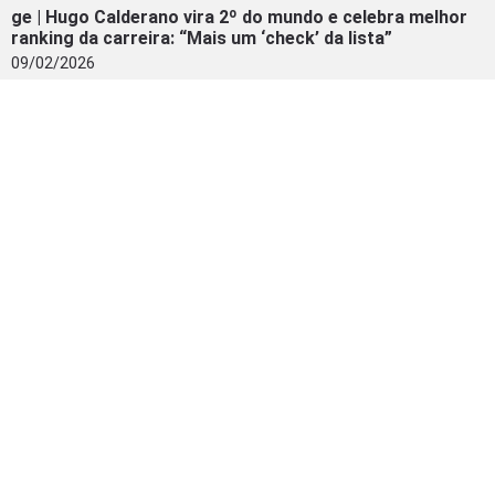
ge | Hugo Calderano vira 2º do mundo e celebra melhor
ranking da carreira: “Mais um ‘check’ da lista”
09/02/2026
Bandnews FM | Hugo Calderano alcança o 2º lugar no
ranking mundial de tênis de mesa
09/02/2026
Metrópoles | No auge! Hugo Calderano atinge melhor
ranking da carreira. Confira
09/02/2026
INSTAGRAM