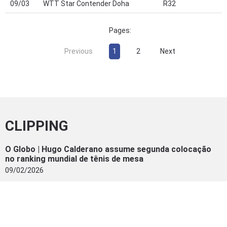
09/03
WTT Star Contender Doha
R32
Pages:
Previous
1
2
Next
CLIPPING
O Globo | Hugo Calderano assume segunda colocação
no ranking mundial de tênis de mesa
09/02/2026
Folha de S. Paulo | Hugo Calderano assume vice-
liderança do ranking mundial de tênis de mesa
09/02/2026
ge | Hugo Calderano vira 2º do mundo e celebra melhor