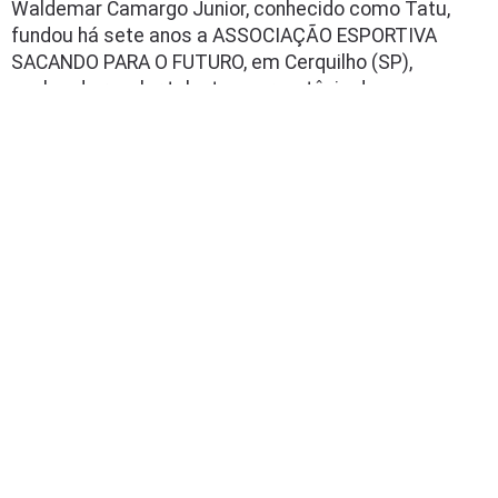
Waldemar Camargo Junior, conhecido como Tatu,
fundou há sete anos a ASSOCIAÇÃO ESPORTIVA
SACANDO PARA O FUTURO, em Cerquilho (SP),
sonhando revelar talentos para o tênis de mesa
brasileiro. Mas esse não era seu objetivo principal:
ele sabia que, sem priorizar inclusão social e
cidadania, não conseguiria formar grandes atletas.
Conheça mais projetos: + Unidos na
Leia mais
PAGE
1
OF
2
1
2
»