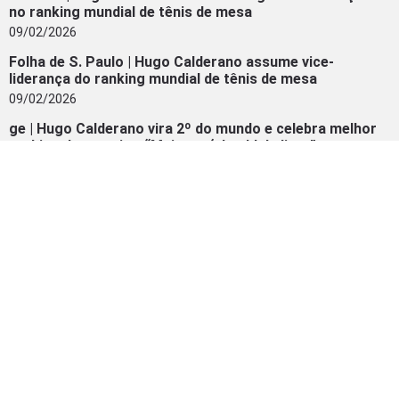
no ranking mundial de tênis de mesa
09/02/2026
Folha de S. Paulo | Hugo Calderano assume vice-
liderança do ranking mundial de tênis de mesa
09/02/2026
ge | Hugo Calderano vira 2º do mundo e celebra melhor
ranking da carreira: “Mais um ‘check’ da lista”
09/02/2026
Bandnews FM | Hugo Calderano alcança o 2º lugar no
ranking mundial de tênis de mesa
09/02/2026
Metrópoles | No auge! Hugo Calderano atinge melhor
ranking da carreira. Confira
09/02/2026
INSTAGRAM