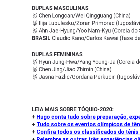
DUPLAS MASCULINAS
🥇 Chen Longcan/Wei Qingguang (China)
🥈 Ilija Lupulesku/Zoran Primorac (Iugosláv
🥉 Ahn Jae-Hyung/Yoo Nam-Kyu (Coreia do 
BRASIL
Claudio Kano/Carlos Kawai (fase d
DUPLAS FEMININAS
🥇 Hyun Jung-Hwa/Yang Young-Ja (Coreia do
🥈 Chen Jing/Jiao Zhimin (China)
🥉 Jasna Fazlic/Gordana Perkucin (Iugosláv
LEIA MAIS SOBRE TÓQUIO-2020:
+
Hugo conta tudo sobre preparação, expe
+
Tudo sobre os eventos olímpicos de tê
+
Confira todos os classificados do têni
+
Relembre as outras três experiências o