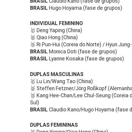
BRASIL
Claudio Kano (fase de grupos)
BRASIL
Hugo Hoyama (fase de grupos)
INDIVIDUAL FEMININO
🥇 Deng Yaping (China)
🥈 Qiao Hong (China)
🥉 Ri Pun-Hui (Coreia do Norte) / Hyun Jung
BRASIL
Monica Doti (fase de grupos)
BRASIL
Lyanne Kosaka (fase de grupos)
DUPLAS MASCULINAS
🥇 Lu Lin/Wang Tao (China)
🥈 Steffen Fetzner/Jörg Roßkopf (Alemanh
🥉 Kang Hee-Chan/Lee Chul-Seung (Coreia 
Sul)
BRASIL
Claudio Kano/Hugo Hoyama (fase d
DUPLAS FEMININAS
🥇 Deng Yaping/Qiao Hong (China)