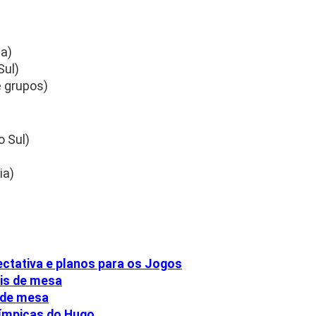
ia)
Sul)
e grupos)
 Sul)
ia)
ctativa e planos para os Jogos
nis de mesa
s de mesa
límpicas do Hugo