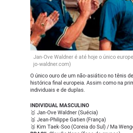
Jan-Ove Waldner é até hoje o único europ
jo-waldner.com)
O único ouro de um não-asiático no tênis 
histórica final europeia. Assim como na pr
individuais e de duplas.
INDIVIDUAL MASCULINO
🥇 Jan-Ove Waldner (Suécia)
🥈 Jean-Philippe Gatien (França)
🥉 Kim Taek-Soo (Coreia do Sul) / Ma Weng