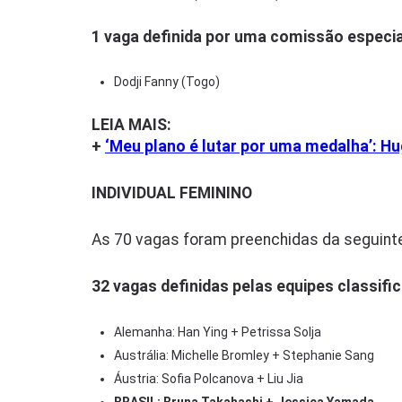
1 vaga definida por uma comissão especial
Dodji Fanny (Togo)
LEIA MAIS:
+
‘Meu plano é lutar por uma medalha’: H
INDIVIDUAL FEMININO
As 70 vagas foram preenchidas da seguint
32 vagas definidas pelas equipes classific
Alemanha: Han Ying + Petrissa Solja
Austrália: Michelle Bromley + Stephanie Sang
Áustria: Sofia Polcanova + Liu Jia
BRASIL: Bruna Takahashi + Jessica Yamada