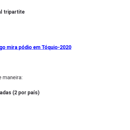
 tripartite
ugo mira pódio em Tóquio-2020
e maneira:
adas (2 por país)