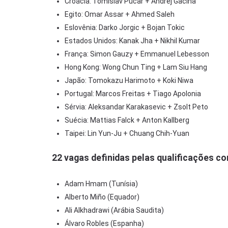
Croácia: Tomislav Pucar + Andrej Gacina
Egito: Omar Assar + Ahmed Saleh
Eslovênia: Darko Jorgic + Bojan Tokic
Estados Unidos: Kanak Jha + Nikhil Kumar
França: Simon Gauzy + Emmanuel Lebesson
Hong Kong: Wong Chun Ting + Lam Siu Hang
Japão: Tomokazu Harimoto + Koki Niwa
Portugal: Marcos Freitas + Tiago Apolonia
Sérvia: Aleksandar Karakasevic + Zsolt Peto
Suécia: Mattias Falck + Anton Kallberg
Taipei: Lin Yun-Ju + Chuang Chih-Yuan
22 vagas definidas pelas qualificações co
Adam Hmam (Tunísia)
Alberto Miño (Equador)
Ali Alkhadrawi (Arábia Saudita)
Álvaro Robles (Espanha)