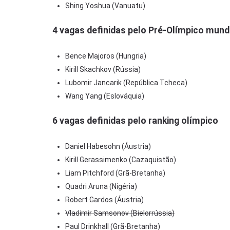
Shing Yoshua (Vanuatu)
4 vagas definidas pelo Pré-Olímpico mund
Bence Majoros (Hungria)
Kirill Skachkov (Rússia)
Lubomir Jancarik (República Tcheca)
Wang Yang (Eslováquia)
6 vagas definidas pelo ranking olímpico
Daniel Habesohn (Áustria)
Kirill Gerassimenko (Cazaquistão)
Liam Pitchford (Grã-Bretanha)
Quadri Aruna (Nigéria)
Robert Gardos (Áustria)
Vladimir Samsonov (Bielorrússia)
Paul Drinkhall (Grã-Bretanha)