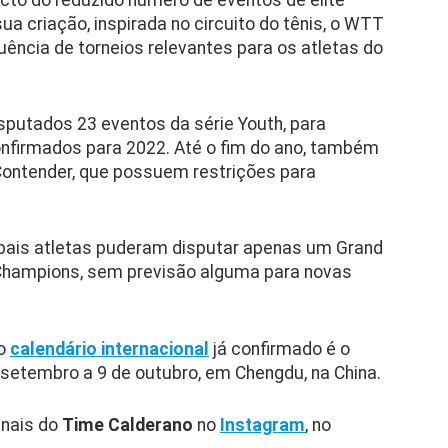
to do reduzido número de eventos de elite
ua criação, inspirada no circuito do tênis, o WTT
ncia de torneios relevantes para os atletas do
sputados 23 eventos da série Youth, para
confirmados para 2022. Até o fim do ano, também
Contender, que possuem restrições para
cipais atletas puderam disputar apenas um Grand
hampions, sem previsão alguma para novas
do
calendário internacional
já confirmado é o
setembro a 9 de outubro, em Chengdu, na China.
nais do
Time Calderano
no
Instagram
, no