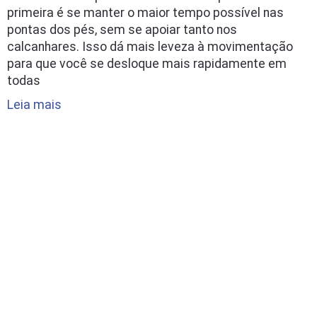
primeira é se manter o maior tempo possível nas
pontas dos pés, sem se apoiar tanto nos
calcanhares. Isso dá mais leveza à movimentação
para que você se desloque mais rapidamente em
todas
Leia mais
PÁGINA
42
DE
49
«
PRIMEIRA
«
...
10
20
30
...
40
41
42
43
44
»