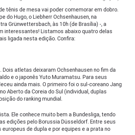
e tênis de mesa vai poder comemorar em dobro.
ipe do Hugo, o Liebherr Ochsenhausen, na
a Grünwettersbach, às 10h (de Brasília) -, a
 interessantes! Listamos abaixo quatro delas
is ligada nesta edição. Confira:
. Dois atletas deixaram Ochsenhausen no fim da
aldo e o japonês Yuto Muramatsu. Para seus
leceu ainda mais. O primeiro foi o sul-coreano Jang
no Aberto da Coreia do Sul (individual, duplas
osição do ranking mundial.
 lista. Ele conhece muito bem a Bundesliga, tendo
as edições pelo Borussia Düsseldorf. Entre seus
os europeus de dupla e por equipes e a prata no