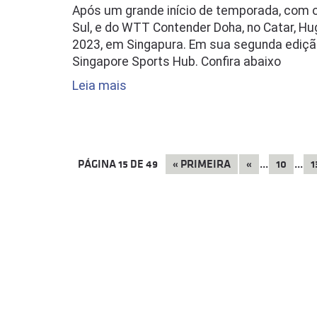
Após um grande início de temporada, com o
Sul, e do WTT Contender Doha, no Catar, H
2023, em Singapura. Em sua segunda edição,
Singapore Sports Hub. Confira abaixo
Leia mais
PÁGINA
15
DE
49
«
PRIMEIRA
«
...
10
...
1