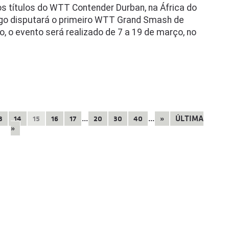
s títulos do WTT Contender Durban, na África do
ugo disputará o primeiro WTT Grand Smash de
 o evento será realizado de 7 a 19 de março, no
3
14
15
16
17
...
20
30
40
...
»
ÚLTIMA
»