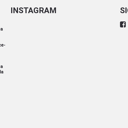
INSTAGRAM
S
sa
ce-
ra
da