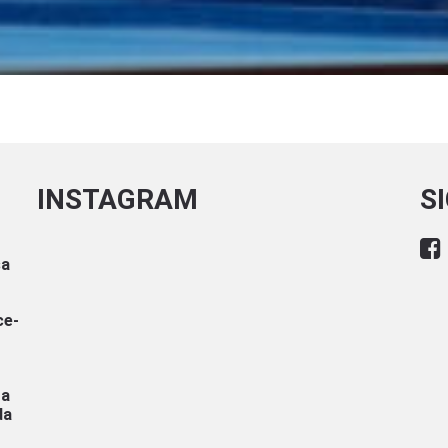
INSTAGRAM
S
sa
ce-
ra
da