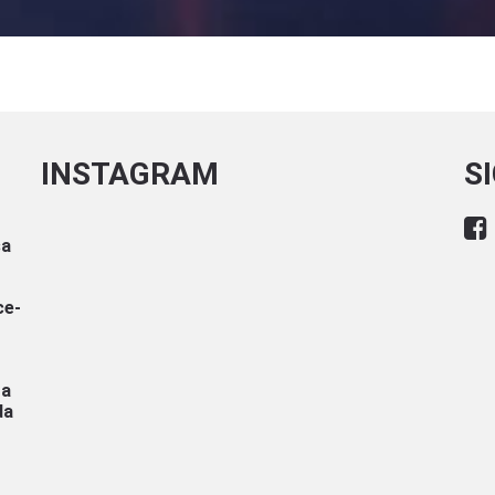
INSTAGRAM
S
sa
ce-
ra
da