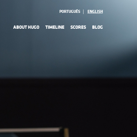
PORTUGUÊS
ENGLISH
ABOUT HUGO
TIMELINE
SCORES
BLOG