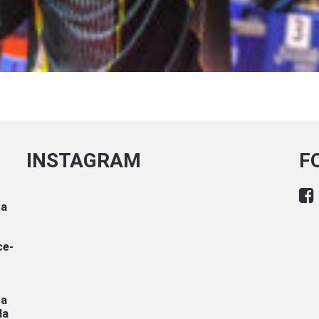
INSTAGRAM
F
sa
ce-
ra
da