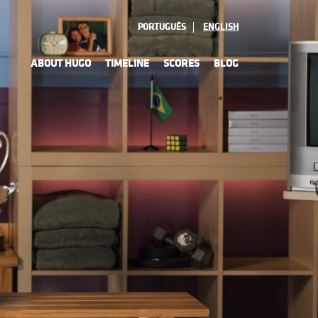
PORTUGUÊS
ENGLISH
ABOUT HUGO
TIMELINE
SCORES
BLOG