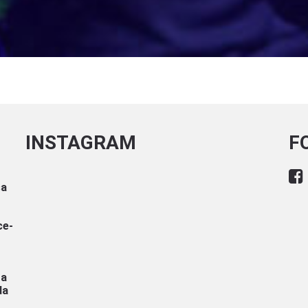
INSTAGRAM
F
sa
ce-
ra
da